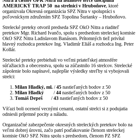
Nitra a členov OPK Nitra na asfaltové terče disciplína
AMERICKÝ TRAP 50 na strelnici v Hruboňove
, ktoré
organizvala Okresná organizácia SPZ Nitra v spolupráci s
poľovníckym združením SPZ Topolina Šurianky – Hruboňovo.
Strelecké preteky otvoril predseda SPZ OkO Nitra a riaditeľ
pretekov Mgr. Richard Ivančo, spolu s predsedom streleckej komisie
OkO SPZ Nitra Ladislavom Banásom. Prítomných tiež privítal
hlavný rozhodca pretekov Ing. Vladimír Eliáš a rozhodca Ing. Peter
Kollár.
Strelecké preteky prebiehali vo veľmi priateľskej atmosfére
súťažiacich a obecenstva, spolu sa zúčastnilo 16 strelcov. Strelecké
zápolenie bolo napínavé, najlepšie výsledky streľby si vybojovali
strelci:
Milan Hladký, ml.
/
45
nastieľaných bodov z 50
Milan Hladký
/
44
nastieľaných bodov z 50
Tomáš Depeš
/
43
nastieľaných bodov z 50
Víťazi boli ocenení vecnými cenami, ostatní strelci si z podujatia
odniesli príjemné pocity a náladu.
Organizačné zabezpečenie okresných streleckých pretekov bolo na
veľmi dobrej úrovni, začo patrí poďakovanie členom streleckej
komisie OkO SPZ Nitra spolu s predsedom, členom PZ SPZ