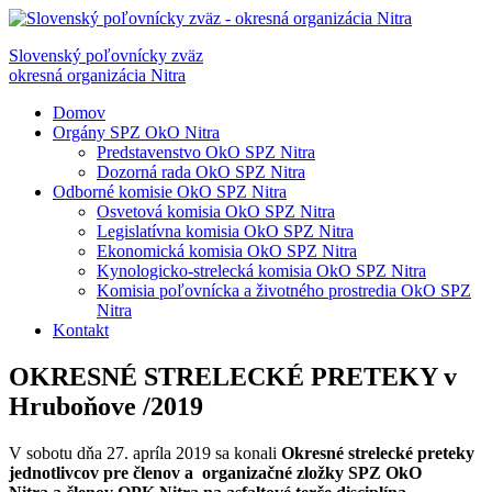
Slovenský poľovnícky zväz
okresná organizácia Nitra
Domov
Orgány SPZ OkO Nitra
Predstavenstvo OkO SPZ Nitra
Dozorná rada OkO SPZ Nitra
Odborné komisie OkO SPZ Nitra
Osvetová komisia OkO SPZ Nitra
Legislatívna komisia OkO SPZ Nitra
Ekonomická komisia OkO SPZ Nitra
Kynologicko-strelecká komisia OkO SPZ Nitra
Komisia poľovnícka a životného prostredia OkO SPZ
Nitra
Kontakt
OKRESNÉ STRELECKÉ PRETEKY v
Hruboňove /2019
V sobotu dňa 27. apríla 2019 sa konali
Okresné strelecké preteky
jednotlivcov pre členov a organizačné zložky SPZ OkO