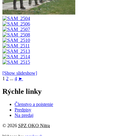
[Show slideshow]
1
2
...
4
►
Rýchle linky
Členstvo a poistenie
Predpisy
Na predaj
© 2026
SPZ OKO Nitra